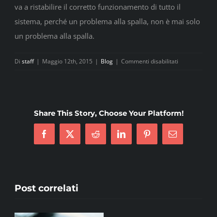
va a ristabilire il corretto funzionamento di tutto il
sistema, perché un problema alla spalla, non è mai solo
un problema alla spalla.
su
Di
staff
|
Maggio 12th, 2015
|
Blog
|
Commenti disabilitati
Perché
abbinare
il
movimento
Share This Story, Choose Your Platform!
in
palestra
Facebook
X
Reddit
LinkedIn
Pinterest
Email
con
la
terapia?
Post correlati