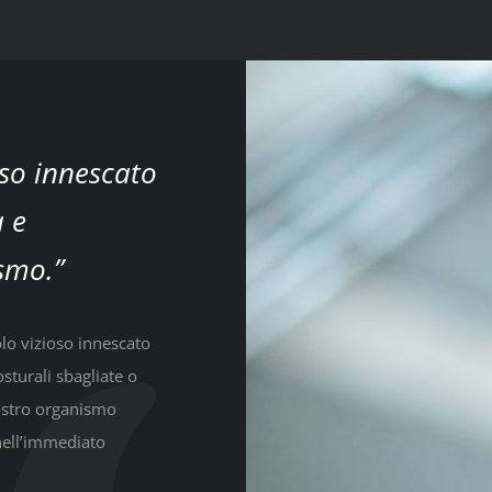
oso innescato
a e
smo.”
olo vizioso innescato
sturali sbagliate o
ostro organismo
nell’immediato