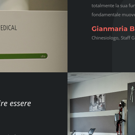
totalmente la sua fun
fondamentale muover
Gianmaria B
Chinesiologo, Staff 
ire essere